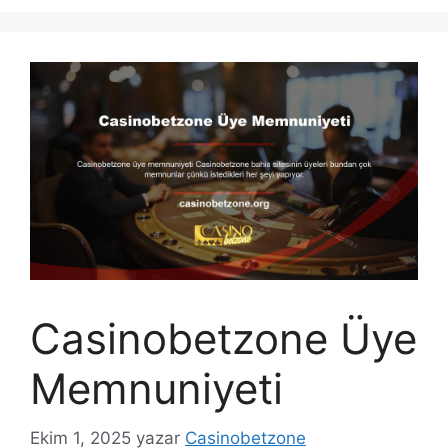
Casinobetzone Üye
Memnuniyeti
Ekim 1, 2025
yazar
Casinobetzone