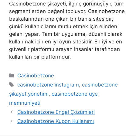
Casinobetzone şikayeti, ilginç görünüşüyle tüm
segmentlerden beğeni topluyor. Casinobetzone
başkalarından öne çıkan bir bahis sitesidir,
çünkü kullanıcılarını mutlu etmek için elinden
geleni yapar. Tam bir uygulama, düzenli olarak
kullanmak için en iyi oyun sitesidir. En iyi ve en
güvenilir platformu arayan insanlar tarafından
kullanılan bir platformdur.
Kategoriler
Casinobetzone
Etiketler
casinobetzone instagram
,
casinobetzone
şikayet yönetimi
,
casinobetzone üye
memnuniyeti
Casinobetzone Engel Çözümleri
Casinobetzone Kupon Kullanımı