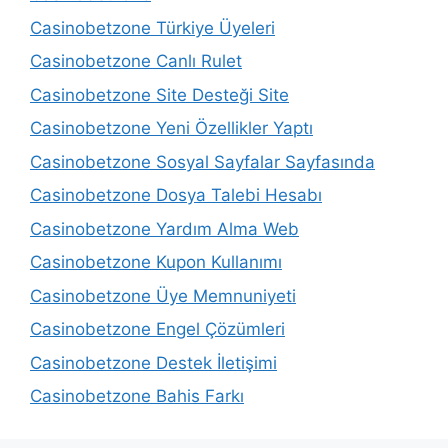
Casinobetzone Türkiye Üyeleri
Casinobetzone Canlı Rulet
Casinobetzone Site Desteği Site
Casinobetzone Yeni Özellikler Yaptı
Casinobetzone Sosyal Sayfalar Sayfasında
Casinobetzone Dosya Talebi Hesabı
Casinobetzone Yardım Alma Web
Casinobetzone Kupon Kullanımı
Casinobetzone Üye Memnuniyeti
Casinobetzone Engel Çözümleri
Casinobetzone Destek İletişimi
Casinobetzone Bahis Farkı