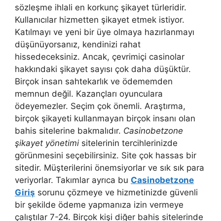
sözleşme ihlali en korkunç şikayet türleridir.
Kullanıcılar hizmetten şikayet etmek istiyor.
Katılmayı ve yeni bir üye olmaya hazırlanmayı
düşünüyorsanız, kendinizi rahat
hissedeceksiniz. Ancak, çevrimiçi casinolar
hakkındaki şikayet sayısı çok daha düşüktür.
Birçok insan sahtekarlık ve ödememden
memnun değil. Kazançları oyunculara
ödeyemezler. Seçim çok önemli. Araştırma,
birçok şikayeti kullanmayan birçok insanı olan
bahis sitelerine bakmalıdır.
Casinobetzone
şikayet yönetimi
sitelerinin tercihlerinizde
görünmesini seçebilirsiniz. Site çok hassas bir
sitedir. Müşterilerini önemsiyorlar ve sık sık para
veriyorlar. Takımlar ayrıca bu
Casinobetzone
Giriş
sorunu çözmeye ve hizmetinizde güvenli
bir şekilde ödeme yapmanıza izin vermeye
çalıştılar 7-24. Birçok kişi diğer bahis sitelerinde