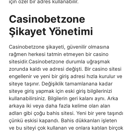
için özel bir adres kullanabilir.
Casinobetzone
Şikayet Yönetimi
Casinobetzone şikayeti, güvenilir olmasına
rağmen herkesi tatmin etmeyen bir casino
sitesidir.Casinobetzone durumla uğraşmak
zorunda kaldı ve adresi değişti. Bir casino sitesi
engellenir ve yeni bir giriş adresi hızla kurulur ve
siteye taşınır. Değişiklik tamamlanana kadar
siteye giriş yapmak için eski giriş bilgilerinizi
kullanabilirsiniz. Bilgilerin geri kalanı aynı. Arka
arkaya iki veya daha fazla kelime olan alan
adları gibi çoğu bahis sitesi. Yeni bir yere taşındı
çünkü eskisi kapandı. Bahis dükkanları işleten
ve bu siteyi çok kullanan ve onlara katılan birçok