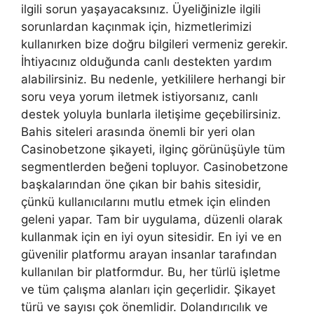
ilgili sorun yaşayacaksınız. Üyeliğinizle ilgili
sorunlardan kaçınmak için, hizmetlerimizi
kullanırken bize doğru bilgileri vermeniz gerekir.
İhtiyacınız olduğunda canlı destekten yardım
alabilirsiniz. Bu nedenle, yetkililere herhangi bir
soru veya yorum iletmek istiyorsanız, canlı
destek yoluyla bunlarla iletişime geçebilirsiniz.
Bahis siteleri arasında önemli bir yeri olan
Casinobetzone şikayeti, ilginç görünüşüyle tüm
segmentlerden beğeni topluyor. Casinobetzone
başkalarından öne çıkan bir bahis sitesidir,
çünkü kullanıcılarını mutlu etmek için elinden
geleni yapar. Tam bir uygulama, düzenli olarak
kullanmak için en iyi oyun sitesidir. En iyi ve en
güvenilir platformu arayan insanlar tarafından
kullanılan bir platformdur. Bu, her türlü işletme
ve tüm çalışma alanları için geçerlidir. Şikayet
türü ve sayısı çok önemlidir. Dolandırıcılık ve