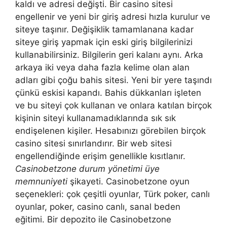
kaldı ve adresi değişti. Bir casino sitesi
engellenir ve yeni bir giriş adresi hızla kurulur ve
siteye taşınır. Değişiklik tamamlanana kadar
siteye giriş yapmak için eski giriş bilgilerinizi
kullanabilirsiniz. Bilgilerin geri kalanı aynı. Arka
arkaya iki veya daha fazla kelime olan alan
adları gibi çoğu bahis sitesi. Yeni bir yere taşındı
çünkü eskisi kapandı. Bahis dükkanları işleten
ve bu siteyi çok kullanan ve onlara katılan birçok
kişinin siteyi kullanamadıklarında sık sık
endişelenen kişiler. Hesabınızı görebilen birçok
casino sitesi sınırlandırır. Bir web sitesi
engellendiğinde erişim genellikle kısıtlanır.
Casinobetzone durum yönetimi üye
memnuniyeti
şikayeti. Casinobetzone oyun
seçenekleri: çok çeşitli oyunlar, Türk poker, canlı
oyunlar, poker, casino canlı, sanal beden
eğitimi. Bir depozito ile Casinobetzone