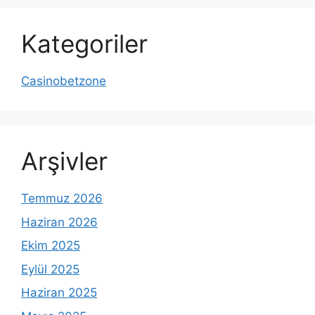
Kategoriler
Casinobetzone
Arşivler
Temmuz 2026
Haziran 2026
Ekim 2025
Eylül 2025
Haziran 2025