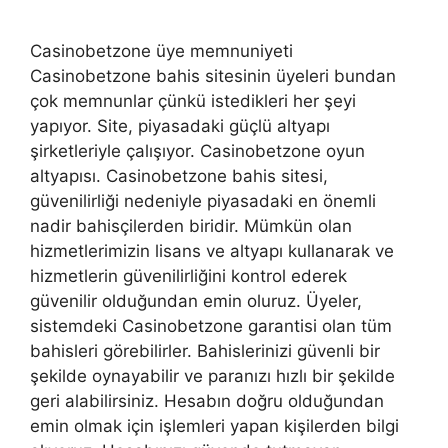
Casinobetzone üye memnuniyeti
Casinobetzone bahis sitesinin üyeleri bundan
çok memnunlar çünkü istedikleri her şeyi
yapıyor. Site, piyasadaki güçlü altyapı
şirketleriyle çalışıyor. Casinobetzone oyun
altyapısı. Casinobetzone bahis sitesi,
güvenilirliği nedeniyle piyasadaki en önemli
nadir bahisçilerden biridir. Mümkün olan
hizmetlerimizin lisans ve altyapı kullanarak ve
hizmetlerin güvenilirliğini kontrol ederek
güvenilir olduğundan emin oluruz. Üyeler,
sistemdeki Casinobetzone garantisi olan tüm
bahisleri görebilirler. Bahislerinizi güvenli bir
şekilde oynayabilir ve paranızı hızlı bir şekilde
geri alabilirsiniz. Hesabın doğru olduğundan
emin olmak için işlemleri yapan kişilerden bilgi