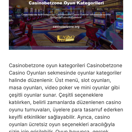
Casinobetzone oyun kategorileri Casinobetzone
Casino Oyunları sekmesinde oyunlar kategoriler
halinde düzenlenir. Üst menü, slot oyunları,
masa oyunları, video poker ve mini oyunlar gibi
çeşitli oyunlar sunar. Çeşitli seçeneklere
katılırken, belirli zamanlarda düzenlenen casino
oyunu turnuvaları, üyelere para tasarruf ederken
keyifli etkinlikler sağlayabilir. Ayrıca, casino
oyunları ücretsiz oyun seçenekleri aracılığıyla
sizin için erişilebilir. Oyun boyunca, gerçek …