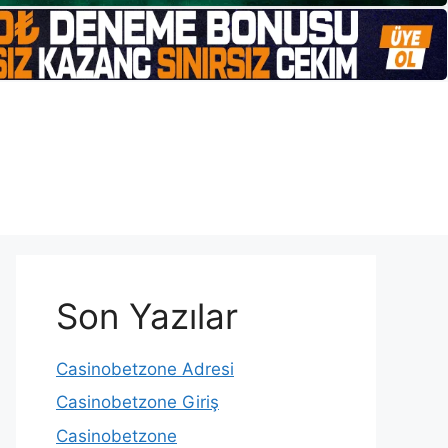
Son Yazılar
Casinobetzone Adresi
Casinobetzone Giriş
Casinobetzone