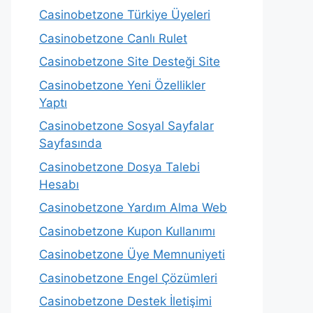
Casinobetzone Türkiye Üyeleri
Casinobetzone Canlı Rulet
Casinobetzone Site Desteği Site
Casinobetzone Yeni Özellikler
Yaptı
Casinobetzone Sosyal Sayfalar
Sayfasında
Casinobetzone Dosya Talebi
Hesabı
Casinobetzone Yardım Alma Web
Casinobetzone Kupon Kullanımı
Casinobetzone Üye Memnuniyeti
Casinobetzone Engel Çözümleri
Casinobetzone Destek İletişimi