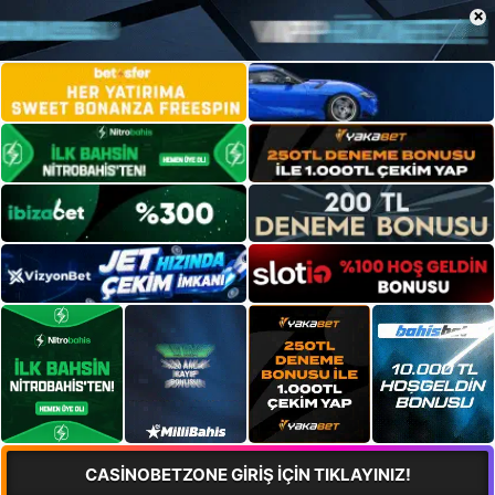
×
CASİNOBETZONE GİRİŞ İÇİN TIKLAYINIZ!