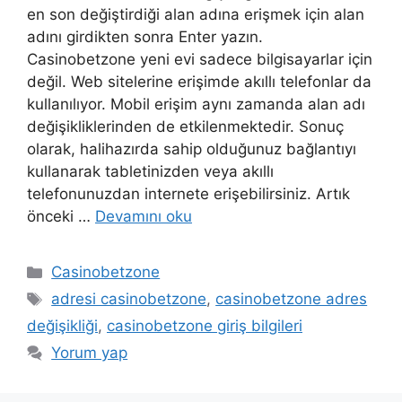
en son değiştirdiği alan adına erişmek için alan
adını girdikten sonra Enter yazın.
Casinobetzone yeni evi sadece bilgisayarlar için
değil. Web sitelerine erişimde akıllı telefonlar da
kullanılıyor. Mobil erişim aynı zamanda alan adı
değişikliklerinden de etkilenmektedir. Sonuç
olarak, halihazırda sahip olduğunuz bağlantıyı
kullanarak tabletinizden veya akıllı
telefonunuzdan internete erişebilirsiniz. Artık
önceki …
Devamını oku
Kategoriler
Casinobetzone
Etiketler
adresi casinobetzone
,
casinobetzone adres
değişikliği
,
casinobetzone giriş bilgileri
Yorum yap