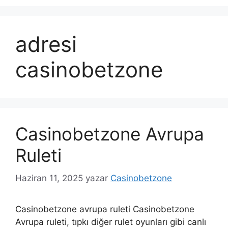
adresi
casinobetzone
Casinobetzone Avrupa
Ruleti
Haziran 11, 2025
yazar
Casinobetzone
Casinobetzone avrupa ruleti Casinobetzone
Avrupa ruleti, tıpkı diğer rulet oyunları gibi canlı