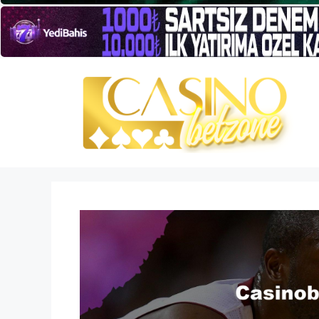
İçeriğe
atla