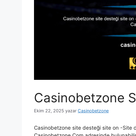
Casinobetzone Si
Ekim 22, 2025
yazar
Casinobetzone
Casinobetzone site desteği site on -Site d
Casinobetzone.Com adresinde bulunabilir. A