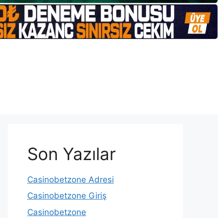
Son Yazılar
Casinobetzone Adresi
Casinobetzone Giriş
Casinobetzone