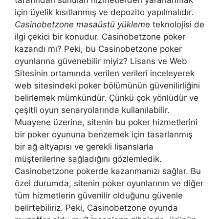
tarafından sunulan hizmetlerden yararlanmak
için üyelik kısıtlanmış ve depozito yapılmalıdır.
Casinobetzone masaüstü yükleme
teknolojisi de
ilgi çekici bir konudur. Casinobetzone poker
kazandı mı? Peki, bu Casinobetzone poker
oyunlarına güvenebilir miyiz? Lisans ve Web
Sitesinin ortamında verilen verileri inceleyerek
web sitesindeki poker bölümünün güvenilirliğini
belirlemek mümkündür. Çünkü çok yönlüdür ve
çeşitli oyun senaryolarında kullanılabilir.
Muayene üzerine, sitenin bu poker hizmetlerini
bir poker oyununa benzemek için tasarlanmış
bir ağ altyapısı ve gerekli lisanslarla
müşterilerine sağladığını gözlemledik.
Casinobetzone pokerde kazanmanızı sağlar. Bu
özel durumda, sitenin poker oyunlarının ve diğer
tüm hizmetlerin güvenilir olduğunu güvenle
belirtebiliriz. Peki, Casinobetzone oyunda