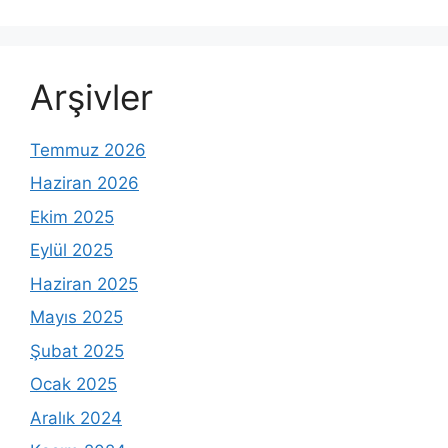
Arşivler
Temmuz 2026
Haziran 2026
Ekim 2025
Eylül 2025
Haziran 2025
Mayıs 2025
Şubat 2025
Ocak 2025
Aralık 2024