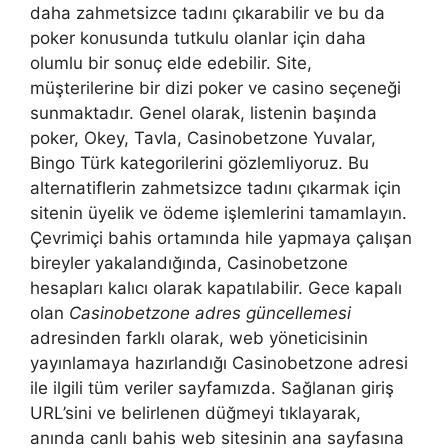
daha zahmetsizce tadını çıkarabilir ve bu da
poker konusunda tutkulu olanlar için daha
olumlu bir sonuç elde edebilir. Site,
müşterilerine bir dizi poker ve casino seçeneği
sunmaktadır. Genel olarak, listenin başında
poker, Okey, Tavla, Casinobetzone Yuvalar,
Bingo Türk kategorilerini gözlemliyoruz. Bu
alternatiflerin zahmetsizce tadını çıkarmak için
sitenin üyelik ve ödeme işlemlerini tamamlayın.
Çevrimiçi bahis ortamında hile yapmaya çalışan
bireyler yakalandığında, Casinobetzone
hesapları kalıcı olarak kapatılabilir. Gece kapalı
olan
Casinobetzone adres güncellemesi
adresinden farklı olarak, web yöneticisinin
yayınlamaya hazırlandığı Casinobetzone adresi
ile ilgili tüm veriler sayfamızda. Sağlanan giriş
URL’sini ve belirlenen düğmeyi tıklayarak,
anında canlı bahis web sitesinin ana sayfasına