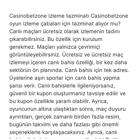
Casinobetzone izleme tazminatı Casinobetzone
oyun izleme çabaları için tazminat alıyor mu?
Canlı maçları ücretsiz olarak izlemenin tadını
çıkarabilirsiniz. Bu özellik için kurulum
gerekmez. Maçları yalnızca çevrimiçi
görüntüleyebilirsiniz. Ücretsiz ve ücretsiz maç
izlemeyi içeren canlı bahis özelliği, bir kez daha
sektörün ön planında. Canlı bahis için tek adres.
Üyelerine aşırı sporlar için canlı bahis yapma
şansı verir. Canlı bahislerle ilgileniyorsanız,
güvenli bir kupon oluşturmanız tavsiye edilir ve
bu kupon özellikle yararlı olabilir. Ayrıca,
oyuncunun altına ulaştıktan sonra, maç duyuru
ayrıntıları, gerçek zamanlı birden fazla resim,
bugünün takvimi ve daha fazlası gibi önemli
seçeneklerle karşılaşacaksınız. Ayrıca, canlı