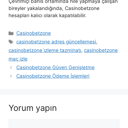
Çevrimiçi bahis ortamında hile yapmaya çalışan
bireyler yakalandığında, Casinobetzone
hesapları kalıcı olarak kapatılabilir.
Kategoriler
Casinobetzone
Etiketler
casinobetzone adres güncellemesi
,
casinobetzone i̇zleme tazminatı
,
casinobetzone
maç izle
Casinobetzone Güven Genişletme
Casinobetzone Ödeme İşlemleri
Yorum yapın
Yorum