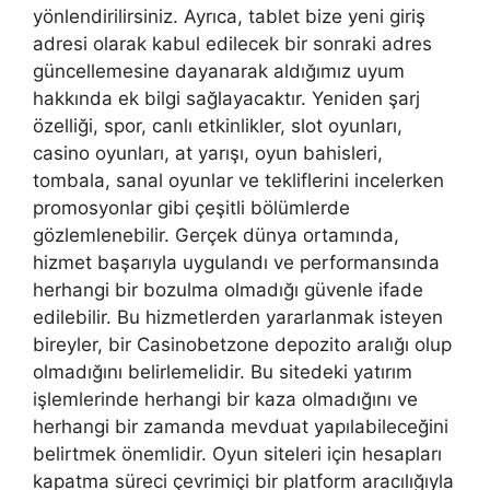
yönlendirilirsiniz. Ayrıca, tablet bize yeni giriş
adresi olarak kabul edilecek bir sonraki adres
güncellemesine dayanarak aldığımız uyum
hakkında ek bilgi sağlayacaktır. Yeniden şarj
özelliği, spor, canlı etkinlikler, slot oyunları,
casino oyunları, at yarışı, oyun bahisleri,
tombala, sanal oyunlar ve tekliflerini incelerken
promosyonlar gibi çeşitli bölümlerde
gözlemlenebilir. Gerçek dünya ortamında,
hizmet başarıyla uygulandı ve performansında
herhangi bir bozulma olmadığı güvenle ifade
edilebilir. Bu hizmetlerden yararlanmak isteyen
bireyler, bir Casinobetzone depozito aralığı olup
olmadığını belirlemelidir. Bu sitedeki yatırım
işlemlerinde herhangi bir kaza olmadığını ve
herhangi bir zamanda mevduat yapılabileceğini
belirtmek önemlidir. Oyun siteleri için hesapları
kapatma süreci çevrimiçi bir platform aracılığıyla