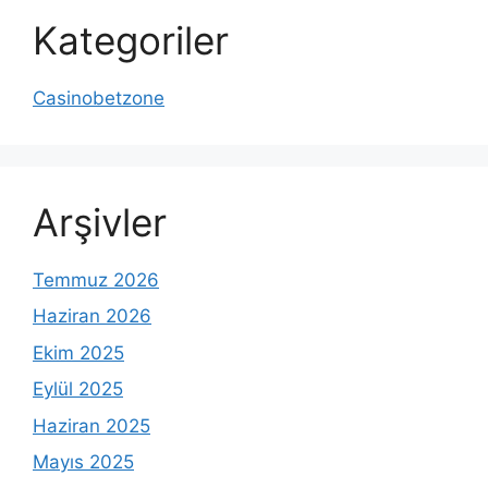
Kategoriler
Casinobetzone
Arşivler
Temmuz 2026
Haziran 2026
Ekim 2025
Eylül 2025
Haziran 2025
Mayıs 2025