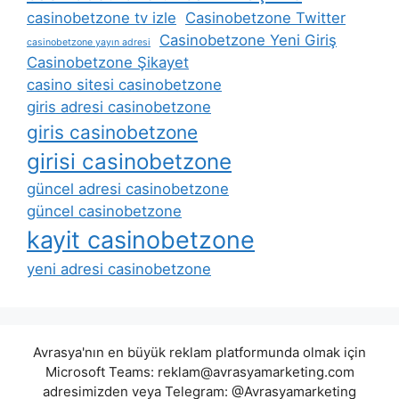
casinobetzone tv izle
Casinobetzone Twitter
Casinobetzone Yeni Giriş
casinobetzone yayın adresi
Casinobetzone Şikayet
casino sitesi casinobetzone
giris adresi casinobetzone
giris casinobetzone
girisi casinobetzone
güncel adresi casinobetzone
güncel casinobetzone
kayit casinobetzone
yeni adresi casinobetzone
Avrasya'nın en büyük reklam platformunda olmak için
Microsoft Teams:
reklam@avrasyamarketing.com
adresimizden veya Telegram: @Avrasyamarketing