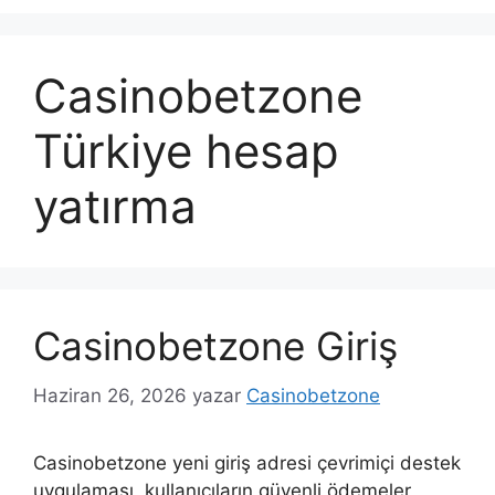
Casinobetzone
Türkiye hesap
yatırma
Casinobetzone Giriş
Haziran 26, 2026
yazar
Casinobetzone
Casinobetzone yeni giriş adresi çevrimiçi destek
uygulaması, kullanıcıların güvenli ödemeler