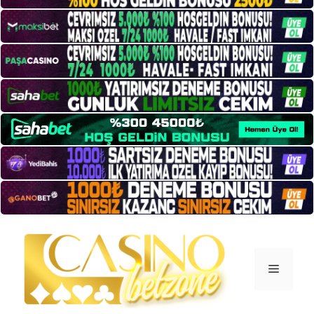
İçeriğe
atla
Menü