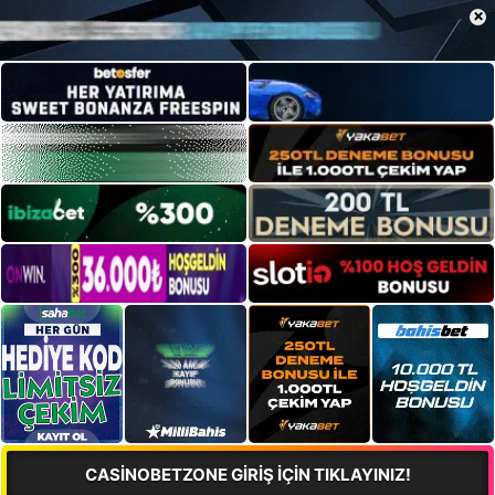
×
CASİNOBETZONE GİRİŞ İÇİN TIKLAYINIZ!