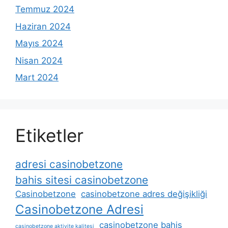
Temmuz 2024
Haziran 2024
Mayıs 2024
Nisan 2024
Mart 2024
Etiketler
adresi casinobetzone
bahis sitesi casinobetzone
Casinobetzone
casinobetzone adres değişikliği
Casinobetzone Adresi
casinobetzone bahis
casinobetzone aktivite kalitesi