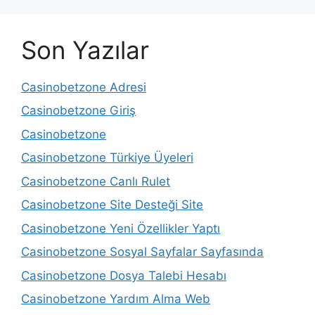
Son Yazılar
Casinobetzone Adresi
Casinobetzone Giriş
Casinobetzone
Casinobetzone Türkiye Üyeleri
Casinobetzone Canlı Rulet
Casinobetzone Site Desteği Site
Casinobetzone Yeni Özellikler Yaptı
Casinobetzone Sosyal Sayfalar Sayfasında
Casinobetzone Dosya Talebi Hesabı
Casinobetzone Yardım Alma Web