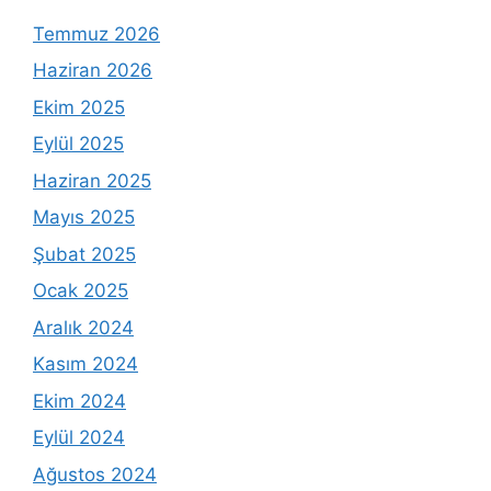
Temmuz 2026
Haziran 2026
Ekim 2025
Eylül 2025
Haziran 2025
Mayıs 2025
Şubat 2025
Ocak 2025
Aralık 2024
Kasım 2024
Ekim 2024
Eylül 2024
Ağustos 2024