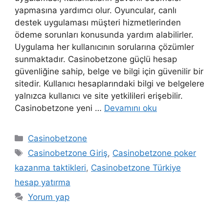
yapmasına yardımcı olur. Oyuncular, canlı
destek uygulaması müşteri hizmetlerinden
ödeme sorunları konusunda yardım alabilirler.
Uygulama her kullanıcının sorularına çözümler
sunmaktadır. Casinobetzone güçlü hesap
güvenliğine sahip, belge ve bilgi için güvenilir bir
sitedir. Kullanıcı hesaplarındaki bilgi ve belgelere
yalnızca kullanıcı ve site yetkilileri erişebilir.
Casinobetzone yeni …
Devamını oku
Kategoriler
Casinobetzone
Etiketler
Casinobetzone Giriş
,
Casinobetzone poker
kazanma taktikleri
,
Casinobetzone Türkiye
hesap yatırma
Yorum yap