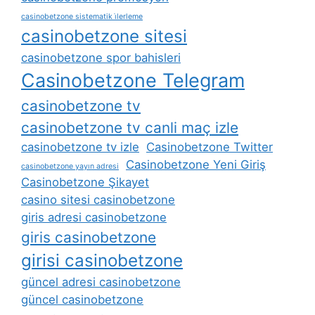
casinobetzone sistematik i̇lerleme
casinobetzone sitesi
casinobetzone spor bahisleri
Casinobetzone Telegram
casinobetzone tv
casinobetzone tv canli maç izle
casinobetzone tv izle
Casinobetzone Twitter
Casinobetzone Yeni Giriş
casinobetzone yayın adresi
Casinobetzone Şikayet
casino sitesi casinobetzone
giris adresi casinobetzone
giris casinobetzone
girisi casinobetzone
güncel adresi casinobetzone
güncel casinobetzone