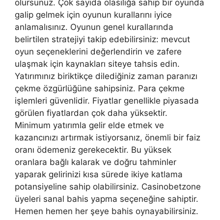
olursunuz. Çok sayıda olasılığa sahip bir oyunda
galip gelmek için oyunun kurallarını iyice
anlamalısınız. Oyunun genel kurallarında
belirtilen stratejiyi takip edebilirsiniz: mevcut
oyun seçeneklerini değerlendirin ve zafere
ulaşmak için kaynakları siteye tahsis edin.
Yatırımınız biriktikçe dilediğiniz zaman paranızı
çekme özgürlüğüne sahipsiniz. Para çekme
işlemleri güvenlidir. Fiyatlar genellikle piyasada
görülen fiyatlardan çok daha yüksektir.
Minimum yatırımla gelir elde etmek ve
kazancınızı artırmak istiyorsanız, önemli bir faiz
oranı ödemeniz gerekecektir. Bu yüksek
oranlara bağlı kalarak ve doğru tahminler
yaparak gelirinizi kısa sürede ikiye katlama
potansiyeline sahip olabilirsiniz. Casinobetzone
üyeleri sanal bahis yapma seçeneğine sahiptir.
Hemen hemen her şeye bahis oynayabilirsiniz.