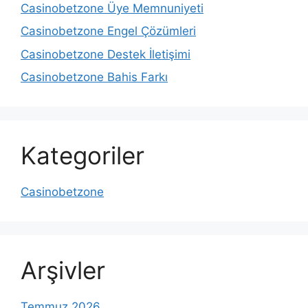
Casinobetzone Üye Memnuniyeti
Casinobetzone Engel Çözümleri
Casinobetzone Destek İletişimi
Casinobetzone Bahis Farkı
Kategoriler
Casinobetzone
Arşivler
Temmuz 2026