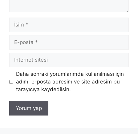
İsim
E-
posta
İnternet
sitesi
Daha sonraki yorumlarımda kullanılması için
adım, e-posta adresim ve site adresim bu
tarayıcıya kaydedilsin.