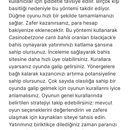
kullanıcılar için şiddetle tavsiye edilir. Birçok kişi
basitliği nedeniyle bu yöntemi takdir ediyor.
Düğme oyunu hızlı bir şekilde tamamlamanızı
sağlar. Zafer kazanırsanız, para hesap
bakiyenize eklenecektir. Bu yöntemi kullanarak
Casinobetzone canlı bahis oranları
blackjack’e
bahis oynayarak yatırımınızı katlama şansına
sahip olursunuz. İnceleme sağlayarak bahis
sitesine daha hızlı üye olabilirsiniz. Kurallara
uyarsanız oyunda galip gelirsiniz. Yönergelere
bağlı kalarak kazancınızı artırma potansiyeline
sahip olursunuz. Çok sayıda olasılığa sahip bir
oyunda galip gelmek için oyunun kurallarını iyice
anlamalısınız. Oyunun genel kurallarında
belirtilen stratejiyi takip edebilirsiniz: mevcut
oyun seçeneklerini değerlendirin ve zafere
ulaşmak için kaynakları siteye tahsis edin.
Yatırımınız biriktikçe dilediğiniz zaman paranızı