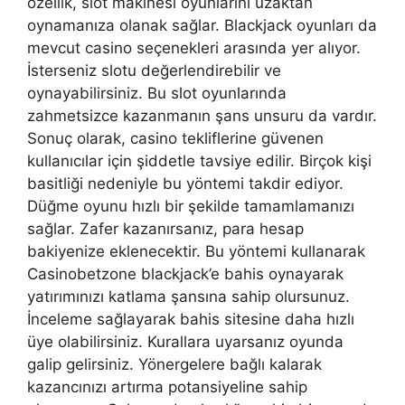
özellik, slot makinesi oyunlarını uzaktan
oynamanıza olanak sağlar. Blackjack oyunları da
mevcut casino seçenekleri arasında yer alıyor.
İsterseniz slotu değerlendirebilir ve
oynayabilirsiniz. Bu slot oyunlarında
zahmetsizce kazanmanın şans unsuru da vardır.
Sonuç olarak, casino tekliflerine güvenen
kullanıcılar için şiddetle tavsiye edilir. Birçok kişi
basitliği nedeniyle bu yöntemi takdir ediyor.
Düğme oyunu hızlı bir şekilde tamamlamanızı
sağlar. Zafer kazanırsanız, para hesap
bakiyenize eklenecektir. Bu yöntemi kullanarak
Casinobetzone blackjack’e bahis oynayarak
yatırımınızı katlama şansına sahip olursunuz.
İnceleme sağlayarak bahis sitesine daha hızlı
üye olabilirsiniz. Kurallara uyarsanız oyunda
galip gelirsiniz. Yönergelere bağlı kalarak
kazancınızı artırma potansiyeline sahip