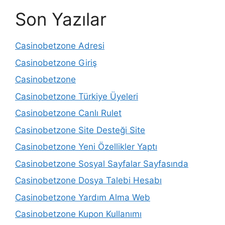
Son Yazılar
Casinobetzone Adresi
Casinobetzone Giriş
Casinobetzone
Casinobetzone Türkiye Üyeleri
Casinobetzone Canlı Rulet
Casinobetzone Site Desteği Site
Casinobetzone Yeni Özellikler Yaptı
Casinobetzone Sosyal Sayfalar Sayfasında
Casinobetzone Dosya Talebi Hesabı
Casinobetzone Yardım Alma Web
Casinobetzone Kupon Kullanımı