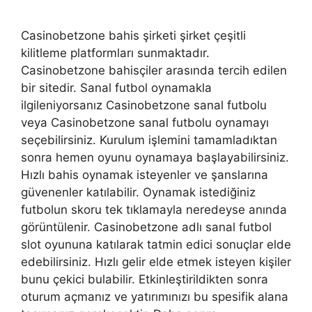
Casinobetzone bahis şirketi şirket çeşitli
kilitleme platformları sunmaktadır.
Casinobetzone bahisçiler arasında tercih edilen
bir sitedir. Sanal futbol oynamakla
ilgileniyorsanız Casinobetzone sanal futbolu
veya Casinobetzone sanal futbolu oynamayı
seçebilirsiniz. Kurulum işlemini tamamladıktan
sonra hemen oyunu oynamaya başlayabilirsiniz.
Hızlı bahis oynamak isteyenler ve şanslarına
güvenenler katılabilir. Oynamak istediğiniz
futbolun skoru tek tıklamayla neredeyse anında
görüntülenir. Casinobetzone adlı sanal futbol
slot oyununa katılarak tatmin edici sonuçlar elde
edebilirsiniz. Hızlı gelir elde etmek isteyen kişiler
bunu çekici bulabilir. Etkinleştirildikten sonra
oturum açmanız ve yatırımınızı bu spesifik alana