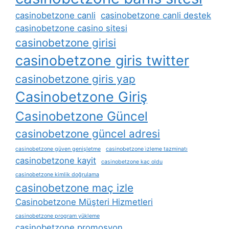
casinobetzone canli
casinobetzone canli destek
casinobetzone casino sitesi
casinobetzone girisi
casinobetzone giris twitter
casinobetzone giris yap
Casinobetzone Giriş
Casinobetzone Güncel
casinobetzone güncel adresi
casinobetzone güven genişletme
casinobetzone i̇zleme tazminatı
casinobetzone kayit
casinobetzone kaç oldu
casinobetzone kimlik doğrulama
casinobetzone maç izle
Casinobetzone Müşteri Hizmetleri
casinobetzone program yükleme
casinobetzone promosyon