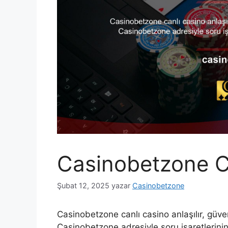
Casinobetzone C
Şubat 12, 2025
yazar
Casinobetzone
Casinobetzone canlı casino anlaşılır, güveni
Casinobetzone adresiyle soru işaretlerini