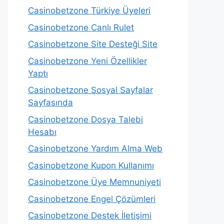
Casinobetzone Türkiye Üyeleri
Casinobetzone Canlı Rulet
Casinobetzone Site Desteği Site
Casinobetzone Yeni Özellikler
Yaptı
Casinobetzone Sosyal Sayfalar
Sayfasında
Casinobetzone Dosya Talebi
Hesabı
Casinobetzone Yardım Alma Web
Casinobetzone Kupon Kullanımı
Casinobetzone Üye Memnuniyeti
Casinobetzone Engel Çözümleri
Casinobetzone Destek İletişimi